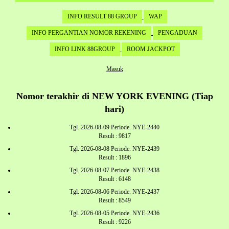
INFO RESULT 88 GROUP
WAP
INFO PERGANTIAN NOMOR REKENING
PENGADUAN
INFO LINK 88GROUP
ROOM JACKPOT
Masuk
Nomor terakhir di NEW YORK EVENING (Tiap
hari)
Tgl. 2026-08-09 Periode. NYE-2440
Result : 9817
Tgl. 2026-08-08 Periode. NYE-2439
Result : 1896
Tgl. 2026-08-07 Periode. NYE-2438
Result : 6148
Tgl. 2026-08-06 Periode. NYE-2437
Result : 8549
Tgl. 2026-08-05 Periode. NYE-2436
Result : 9226