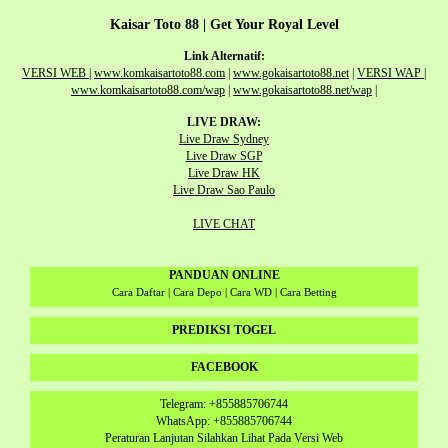
Kaisar Toto 88 | Get Your Royal Level
Link Alternatif:
VERSI WEB
|
www.komkaisartoto88.com
|
www.gokaisartoto88.net
|
VERSI WAP
|
www.komkaisartoto88.com/wap
|
www.gokaisartoto88.net/wap
|
LIVE DRAW:
Live Draw Sydney
Live Draw SGP
Live Draw HK
Live Draw Sao Paulo
LIVE CHAT
PANDUAN ONLINE
Cara Daftar | Cara Depo | Cara WD | Cara Betting
PREDIKSI TOGEL
FACEBOOK
Telegram: +855885706744
WhatsApp: +855885706744
Peraturan Lanjutan Silahkan Lihat Pada Versi Web